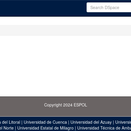
Copyright 2024 ESPOL
 del Litoral
|
Universidad de Cuenca
|
Universidad del Azuay
|
Universi
el Norte
|
Universidad Estatal de Milagro
|
Universidad Técnica de Amb