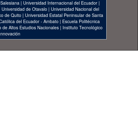
 Salesiana
|
Universidad Internacional del Ecuador
|
|
Universidad de Otavalo
|
Universidad Nacional del
co de Quito
|
Universidad Estatal Peninsular de Santa
 Católica del Ecuador - Ambato
|
Escuela Politécnica
to de Altos Estudios Nacionales
|
Instituto Tecnológico
 Innovación