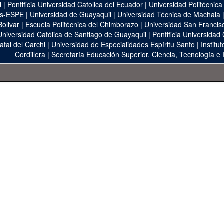
l
|
Pontificia Universidad Catolica del Ecuador
|
Universidad Politécnica
as-ESPE
|
Universidad de Guayaquil
|
Universidad Técnica de Machala
Bolivar
|
Escuela Politécnica del Chimborazo
|
Universidad San Francis
Universidad Católica de Santiago de Guayaquil
|
Pontificia Universidad
atal del Carchi
|
Universidad de Especialidades Espíritu Santo
|
Institu
Cordillera
|
Secretaría Educación Superior, Ciencia, Tecnología e