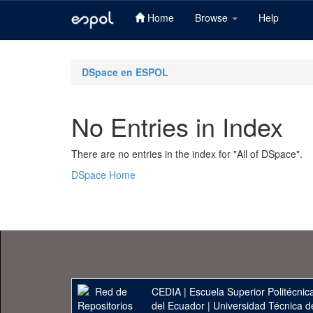
Home
Browse
Help
Skip
navigation
DSpace en ESPOL
No Entries in Index
There are no entries in the index for "All of DSpace".
DSpace Home
CEDIA
|
Escuela Superior Politécnica
del Ecuador
|
Universidad Técnica d