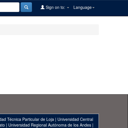
Sign on to:
Language
dad Técnica Particular de Loja
|
Universidad Central
ato
|
Universidad Regional Autónoma de los Andes
|