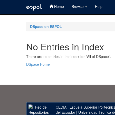
Home
Browse
Help
Skip
navigation
DSpace en ESPOL
No Entries in Index
There are no entries in the index for "All of DSpace".
DSpace Home
CEDIA
|
Escuela Superior Politécnica
del Ecuador
|
Universidad Técnica d