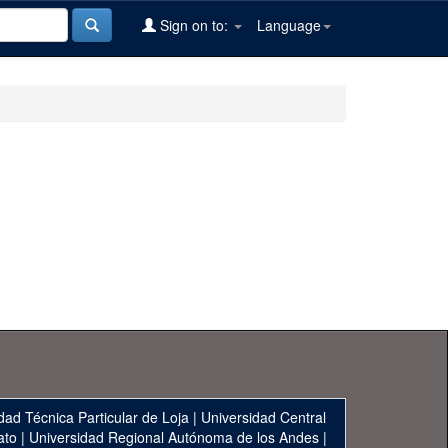
Sign on to:
Language
dad Técnica Particular de Loja
|
Universidad Central
ato
|
Universidad Regional Autónoma de los Andes
|