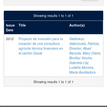
Showing results 1 to 1 of 1
Issue
Title
Author(s)
Date
2012
Proyecto de inversión para la
Valdiviezo
creación de una consultora
Valenzuela, Patricia,
agrícola técnica financiera en
Director
;
Abad
el cantón Daule
Barzola, Mary Claire
;
Bonifaz Vicuña,
Gabriela Lily
;
Ludeña Moreira,
Maria Auxiliadora
Showing results 1 to 1 of 1