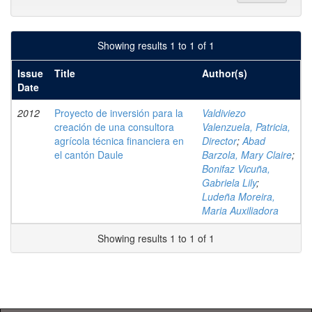
Showing results 1 to 1 of 1
Issue
Title
Author(s)
Date
2012
Proyecto de inversión para la
Valdiviezo
creación de una consultora
Valenzuela, Patricia,
agrícola técnica financiera en
Director
;
Abad
el cantón Daule
Barzola, Mary Claire
;
Bonifaz Vicuña,
Gabriela Lily
;
Ludeña Moreira,
Maria Auxiliadora
Showing results 1 to 1 of 1