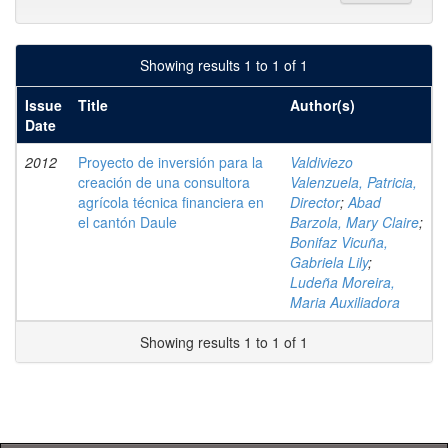
Showing results 1 to 1 of 1
Issue
Title
Author(s)
Date
2012
Proyecto de inversión para la
Valdiviezo
creación de una consultora
Valenzuela, Patricia,
agrícola técnica financiera en
Director
;
Abad
el cantón Daule
Barzola, Mary Claire
;
Bonifaz Vicuña,
Gabriela Lily
;
Ludeña Moreira,
Maria Auxiliadora
Showing results 1 to 1 of 1