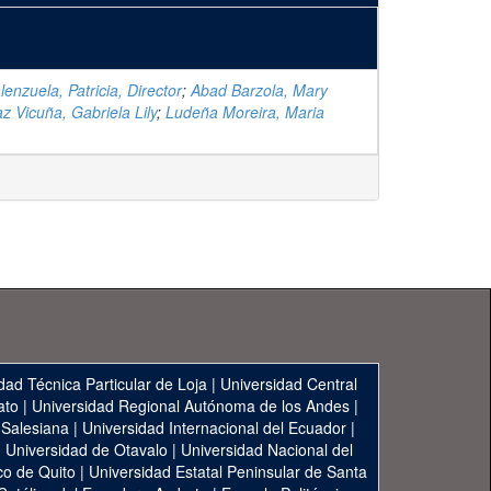
lenzuela, Patricia, Director
;
Abad Barzola, Mary
az Vicuña, Gabriela Lily
;
Ludeña Moreira, Maria
dad Técnica Particular de Loja
|
Universidad Central
ato
|
Universidad Regional Autónoma de los Andes
|
 Salesiana
|
Universidad Internacional del Ecuador
|
|
Universidad de Otavalo
|
Universidad Nacional del
co de Quito
|
Universidad Estatal Peninsular de Santa