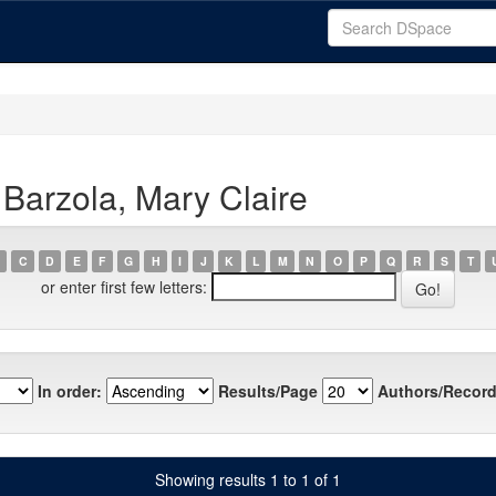
Barzola, Mary Claire
C
D
E
F
G
H
I
J
K
L
M
N
O
P
Q
R
S
T
or enter first few letters:
In order:
Results/Page
Authors/Record
Showing results 1 to 1 of 1