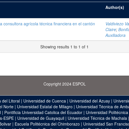
Author(s)
a consultora agrícola técnica financiera en el cantón
Valdiviezo Va
Claire
;
Bonif
Auxiliadora
Showing results 1 to 1 of 1
Copyright 2024 ESPOL
 del Litoral
|
Universidad de Cuenca
|
Universidad del Azuay
|
Universi
el Norte
|
Universidad Estatal de Milagro
|
Universidad Técnica de Amb
l
|
Pontificia Universidad Catolica del Ecuador
|
Universidad Politécnica
as-ESPE
|
Universidad de Guayaquil
|
Universidad Técnica de Machala
Bolivar
|
Escuela Politécnica del Chimborazo
|
Universidad San Francis