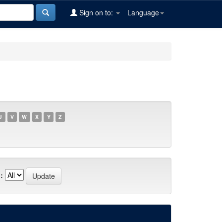
Sign on to:
Language
U
V
W
X
Y
Z
: