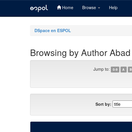
Home
Browse
Help
Skip
navigation
DSpace en ESPOL
Browsing by Author Abad 
Jump to:
0-9
A
B
Sort by: