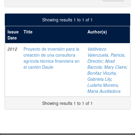
Showing results 1 to 1 of 1
Issue
Title
Author(s)
Date
2012
Proyecto de inversión para la
Valdiviezo
creación de una consultora
Valenzuela, Patricia,
agrícola técnica financiera en
Director
;
Abad
el cantón Daule
Barzola, Mary Claire
;
Bonifaz Vicuña,
Gabriela Lily
;
Ludeña Moreira,
Maria Auxiliadora
Showing results 1 to 1 of 1