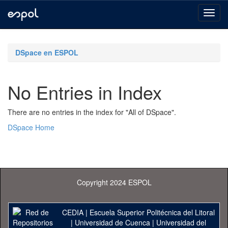
Skip
navigation
DSpace en ESPOL
No Entries in Index
There are no entries in the index for "All of DSpace".
DSpace Home
Copyright 2024 ESPOL
CEDIA
|
Escuela Superior Politécnica del Litoral
|
Universidad de Cuenca
|
Universidad del