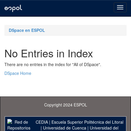
Skip
navigation
DSpace en ESPOL
No Entries in Index
There are no entries in the index for "All of DSpace".
DSpace Home
Copyright 2024 ESPOL
CEDIA
|
Escuela Superior Politécnica del Litoral
|
Universidad de Cuenca
|
Universidad del