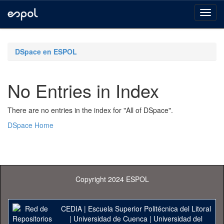
Skip
navigation
DSpace en ESPOL
No Entries in Index
There are no entries in the index for "All of DSpace".
DSpace Home
Copyright 2024 ESPOL
CEDIA
|
Escuela Superior Politécnica del Litoral
|
Universidad de Cuenca
|
Universidad del