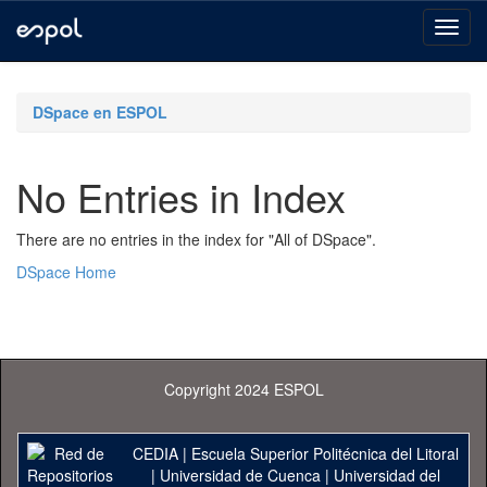
Skip
navigation
DSpace en ESPOL
No Entries in Index
There are no entries in the index for "All of DSpace".
DSpace Home
Copyright 2024 ESPOL
CEDIA
|
Escuela Superior Politécnica del Litoral
|
Universidad de Cuenca
|
Universidad del