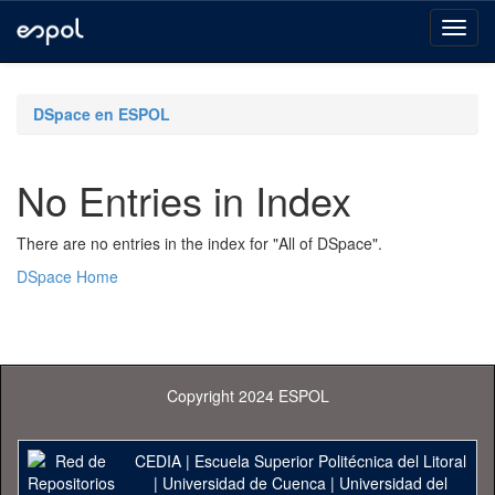
Skip
navigation
DSpace en ESPOL
No Entries in Index
There are no entries in the index for "All of DSpace".
DSpace Home
Copyright 2024 ESPOL
CEDIA
|
Escuela Superior Politécnica del Litoral
|
Universidad de Cuenca
|
Universidad del