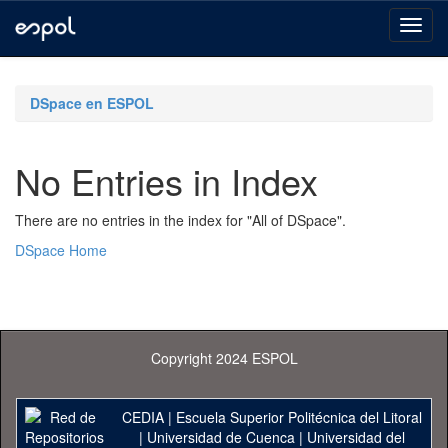
Skip
navigation
DSpace en ESPOL
No Entries in Index
There are no entries in the index for "All of DSpace".
DSpace Home
Copyright 2024 ESPOL
CEDIA
|
Escuela Superior Politécnica del Litoral
|
Universidad de Cuenca
|
Universidad del