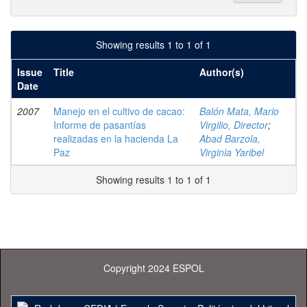
Showing results 1 to 1 of 1
Issue
Title
Author(s)
Date
2007
Manejo en el cultivo de cacao:
Balón Mata, Mario
Informe de pasantías
Virgilio, Director
;
realizadas en la hacienda La
Abad Barzola,
Paz
Virginia Yaribel
Showing results 1 to 1 of 1
Copyright 2024 ESPOL