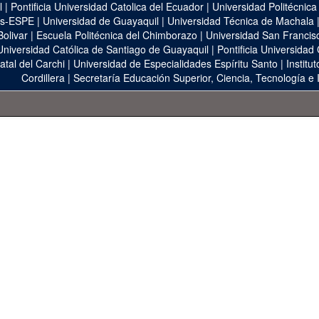
l
|
Pontificia Universidad Catolica del Ecuador
|
Universidad Politécnica
as-ESPE
|
Universidad de Guayaquil
|
Universidad Técnica de Machala
Bolivar
|
Escuela Politécnica del Chimborazo
|
Universidad San Francis
Universidad Católica de Santiago de Guayaquil
|
Pontificia Universidad
atal del Carchi
|
Universidad de Especialidades Espíritu Santo
|
Institu
Cordillera
|
Secretaría Educación Superior, Ciencia, Tecnología e