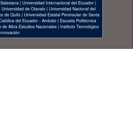
 Salesiana
|
Universidad Internacional del Ecuador
|
|
Universidad de Otavalo
|
Universidad Nacional del
co de Quito
|
Universidad Estatal Peninsular de Santa
 Católica del Ecuador - Ambato
|
Escuela Politécnica
to de Altos Estudios Nacionales
|
Instituto Tecnológico
 Innovación