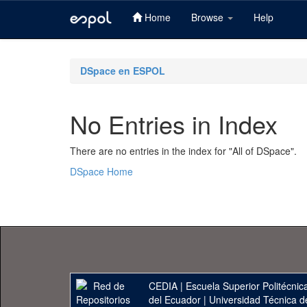
Home
Browse
Help
Skip
navigation
DSpace en ESPOL
No Entries in Index
There are no entries in the index for "All of DSpace".
DSpace Home
CEDIA
|
Escuela Superior Politécnica
del Ecuador
|
Universidad Técnica d