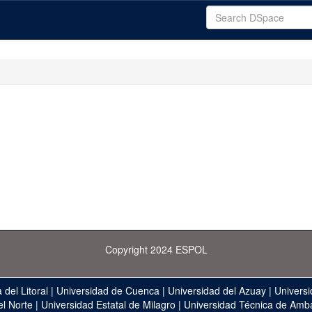
Copyright 2024 ESPOL
 del Litoral
|
Universidad de Cuenca
|
Universidad del Azuay
|
Universi
el Norte
|
Universidad Estatal de Milagro
|
Universidad Técnica de Amb