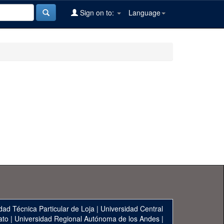
Sign on to:
Language
dad Técnica Particular de Loja
|
Universidad Central
ato
|
Universidad Regional Autónoma de los Andes
|