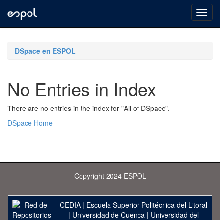
Skip
navigation
DSpace en ESPOL
No Entries in Index
There are no entries in the index for "All of DSpace".
DSpace Home
Copyright 2024 ESPOL
CEDIA
|
Escuela Superior Politécnica del Litoral
|
Universidad de Cuenca
|
Universidad del