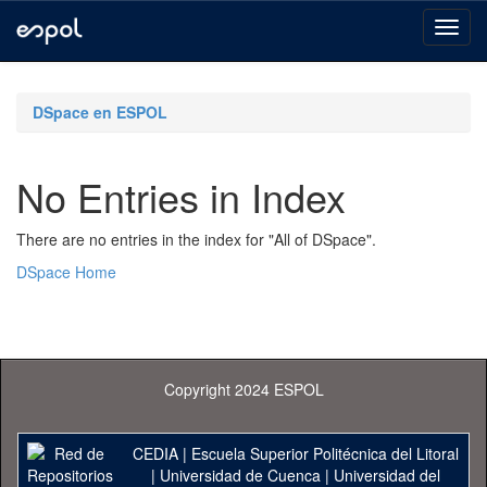
Skip
navigation
DSpace en ESPOL
No Entries in Index
There are no entries in the index for "All of DSpace".
DSpace Home
Copyright 2024 ESPOL
CEDIA
|
Escuela Superior Politécnica del Litoral
|
Universidad de Cuenca
|
Universidad del