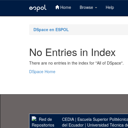
Home
Browse
Help
Skip
navigation
DSpace en ESPOL
No Entries in Index
There are no entries in the index for "All of DSpace".
DSpace Home
CEDIA
|
Escuela Superior Politécnica
del Ecuador
|
Universidad Técnica d