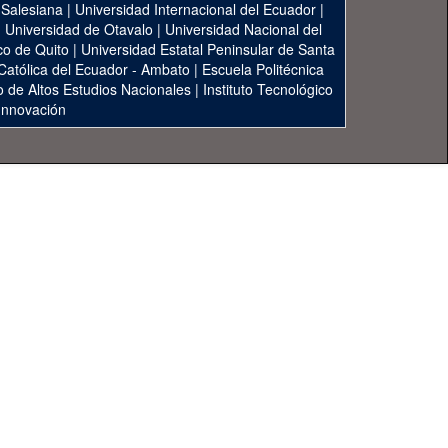
 Salesiana
|
Universidad Internacional del Ecuador
|
|
Universidad de Otavalo
|
Universidad Nacional del
co de Quito
|
Universidad Estatal Peninsular de Santa
 Católica del Ecuador - Ambato
|
Escuela Politécnica
to de Altos Estudios Nacionales
|
Instituto Tecnológico
 Innovación