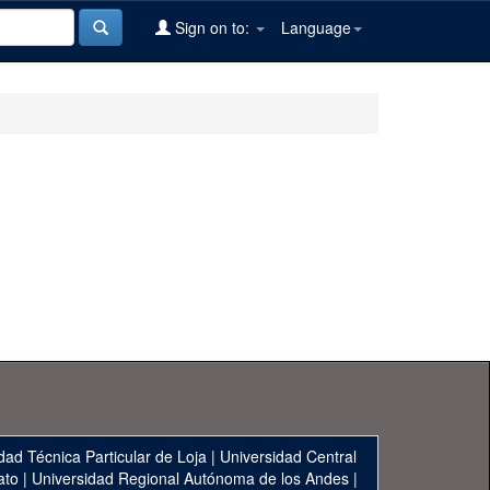
Sign on to:
Language
dad Técnica Particular de Loja
|
Universidad Central
ato
|
Universidad Regional Autónoma de los Andes
|