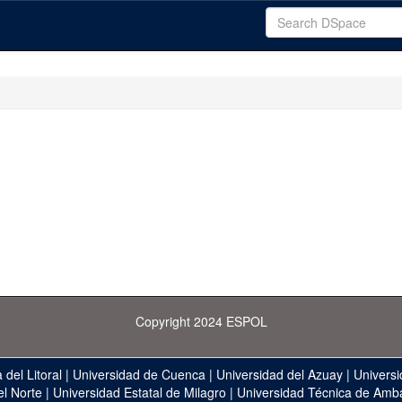
Copyright 2024 ESPOL
 del Litoral
|
Universidad de Cuenca
|
Universidad del Azuay
|
Universi
el Norte
|
Universidad Estatal de Milagro
|
Universidad Técnica de Amb