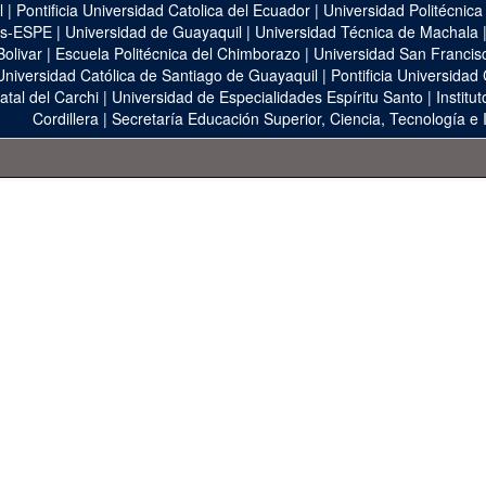
l
|
Pontificia Universidad Catolica del Ecuador
|
Universidad Politécnica
as-ESPE
|
Universidad de Guayaquil
|
Universidad Técnica de Machala
Bolivar
|
Escuela Politécnica del Chimborazo
|
Universidad San Francis
Universidad Católica de Santiago de Guayaquil
|
Pontificia Universidad
atal del Carchi
|
Universidad de Especialidades Espíritu Santo
|
Institu
Cordillera
|
Secretaría Educación Superior, Ciencia, Tecnología e