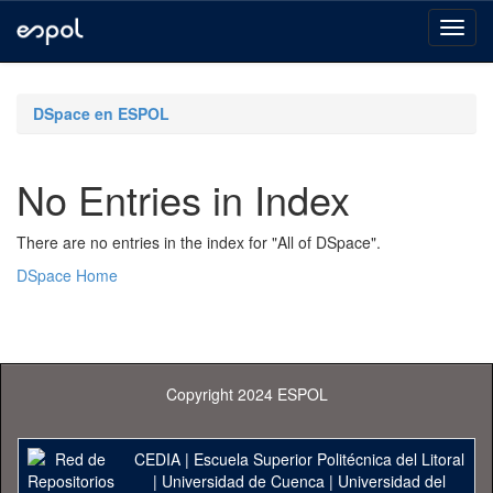
Skip
navigation
DSpace en ESPOL
No Entries in Index
There are no entries in the index for "All of DSpace".
DSpace Home
Copyright 2024 ESPOL
CEDIA
|
Escuela Superior Politécnica del Litoral
|
Universidad de Cuenca
|
Universidad del