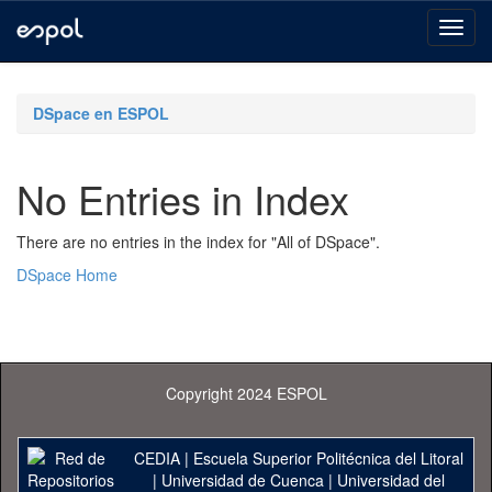
Skip
navigation
DSpace en ESPOL
No Entries in Index
There are no entries in the index for "All of DSpace".
DSpace Home
Copyright 2024 ESPOL
CEDIA
|
Escuela Superior Politécnica del Litoral
|
Universidad de Cuenca
|
Universidad del