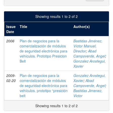
Showing results 1 to 2 of 2
Issue
Title
Author(s)
Date
2006
Plan de negocios para la
Bastidas Jiménez,
comercialización de módulos
Víctor Manuel,
de seguridad electrónica para
Director
;
Abad
vehículos. Prototipo Presicion
Campoverde, Angel
;
Belt
Gonzalez Arostegui,
Xavier
2009-
Plan de negocios para la
Gonzalez Arostegui,
02-20
comercialización de módulos
Xavier
;
Abad
de seguridad electrónica para
Campoverde, Angel
;
vehículos. prototipo “presición
Bastidas Jimenez,
belt
Victor
Showing results 1 to 2 of 2