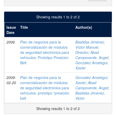
Showing results 1 to 2 of 2
Issue
Title
Author(s)
Date
2006
Plan de negocios para la
Bastidas Jiménez,
comercialización de módulos
Víctor Manuel,
de seguridad electrónica para
Director
;
Abad
vehículos. Prototipo Presicion
Campoverde, Angel
;
Belt
Gonzalez Arostegui,
Xavier
2009-
Plan de negocios para la
Gonzalez Arostegui,
02-20
comercialización de módulos
Xavier
;
Abad
de seguridad electrónica para
Campoverde, Angel
;
vehículos. prototipo “presición
Bastidas Jimenez,
belt
Victor
Showing results 1 to 2 of 2