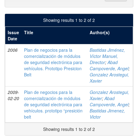
Showing results 1 to 2 of 2
Issue
Title
Author(s)
Date
2006
Plan de negocios para la
Bastidas Jiménez,
comercialización de módulos
Víctor Manuel,
de seguridad electrónica para
Director
;
Abad
vehículos. Prototipo Presicion
Campoverde, Angel
;
Belt
Gonzalez Arostegui,
Xavier
2009-
Plan de negocios para la
Gonzalez Arostegui,
02-20
comercialización de módulos
Xavier
;
Abad
de seguridad electrónica para
Campoverde, Angel
;
vehículos. prototipo “presición
Bastidas Jimenez,
belt
Victor
Showing results 1 to 2 of 2