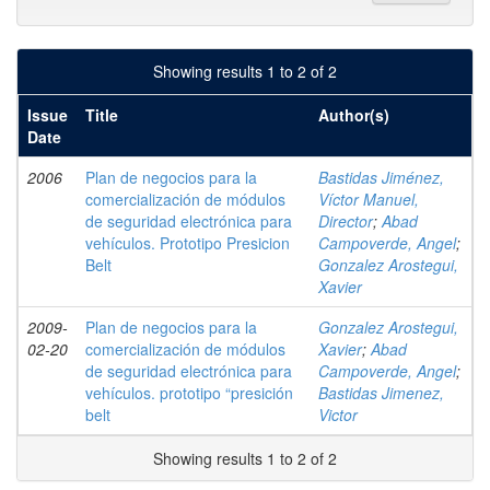
Showing results 1 to 2 of 2
Issue
Title
Author(s)
Date
2006
Plan de negocios para la
Bastidas Jiménez,
comercialización de módulos
Víctor Manuel,
de seguridad electrónica para
Director
;
Abad
vehículos. Prototipo Presicion
Campoverde, Angel
;
Belt
Gonzalez Arostegui,
Xavier
2009-
Plan de negocios para la
Gonzalez Arostegui,
02-20
comercialización de módulos
Xavier
;
Abad
de seguridad electrónica para
Campoverde, Angel
;
vehículos. prototipo “presición
Bastidas Jimenez,
belt
Victor
Showing results 1 to 2 of 2