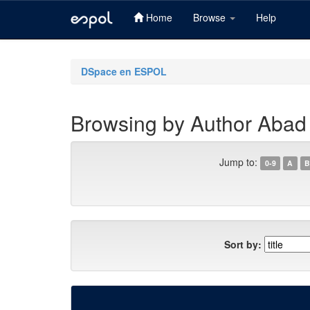
Home
Browse
Help
Skip
navigation
DSpace en ESPOL
Browsing by Author Abad
Jump to:
0-9
A
B
Sort by: