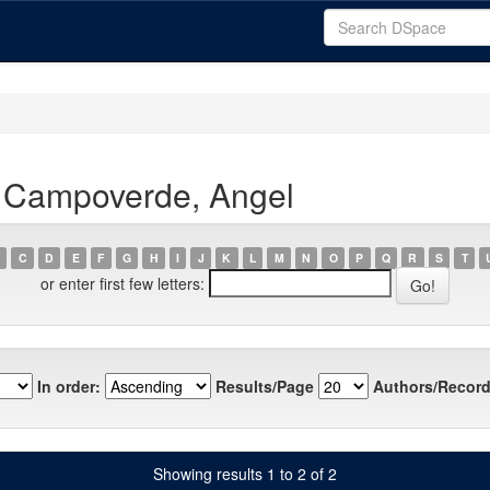
 Campoverde, Angel
C
D
E
F
G
H
I
J
K
L
M
N
O
P
Q
R
S
T
or enter first few letters:
In order:
Results/Page
Authors/Record
Showing results 1 to 2 of 2