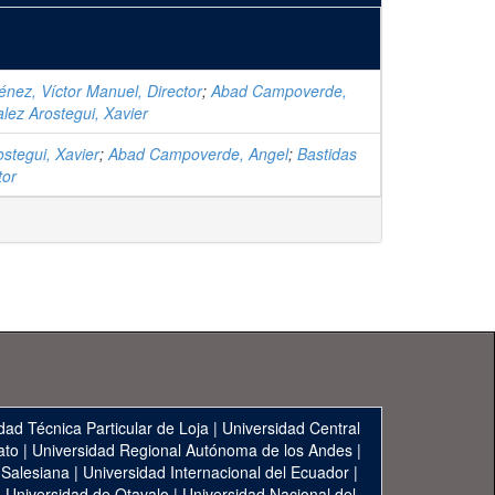
énez, Víctor Manuel, Director
;
Abad Campoverde,
lez Arostegui, Xavier
stegui, Xavier
;
Abad Campoverde, Angel
;
Bastidas
tor
dad Técnica Particular de Loja
|
Universidad Central
ato
|
Universidad Regional Autónoma de los Andes
|
 Salesiana
|
Universidad Internacional del Ecuador
|
|
Universidad de Otavalo
|
Universidad Nacional del