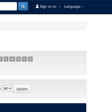
Sign on to:
Language
U
V
W
X
Y
Z
: