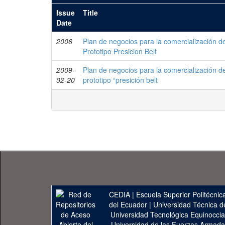
Issue
Title
Date
2006
Plan de negocios para la comercialización d
Prototipo Presicion Belt
2009-
Plan de negocios para la comercialización d
02-20
prototipo “presición belt
CEDIA
|
Escuela Superior Politécnica
del Ecuador
|
Universidad Técnica d
Universidad Tecnológica Equinoccia
Universidad de las Fuerzas Armad