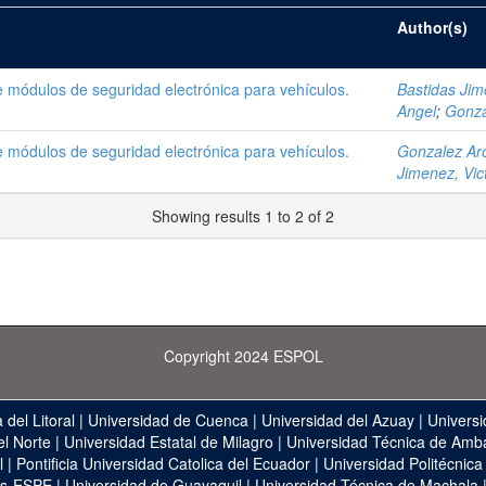
Author(s)
e módulos de seguridad electrónica para vehículos.
Bastidas Jim
Angel
;
Gonza
e módulos de seguridad electrónica para vehículos.
Gonzalez Aro
Jimenez, Vic
Showing results 1 to 2 of 2
Copyright 2024 ESPOL
 del Litoral
|
Universidad de Cuenca
|
Universidad del Azuay
|
Universi
el Norte
|
Universidad Estatal de Milagro
|
Universidad Técnica de Amb
l
|
Pontificia Universidad Catolica del Ecuador
|
Universidad Politécnica
as-ESPE
|
Universidad de Guayaquil
|
Universidad Técnica de Machala