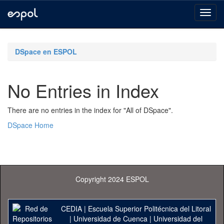
Skip
navigation
DSpace en ESPOL
No Entries in Index
There are no entries in the index for "All of DSpace".
DSpace Home
Copyright 2024 ESPOL
CEDIA
|
Escuela Superior Politécnica del Litoral
|
Universidad de Cuenca
|
Universidad del