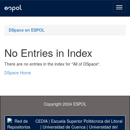
Skip
navigation
DSpace en ESPOL
No Entries in Index
There are no entries in the index for "All of DSpace".
DSpace Home
Copyright 2024 ESPOL
CEDIA
|
Escuela Superior Politécnica del Litoral
|
Universidad de Cuenca
|
Universidad del