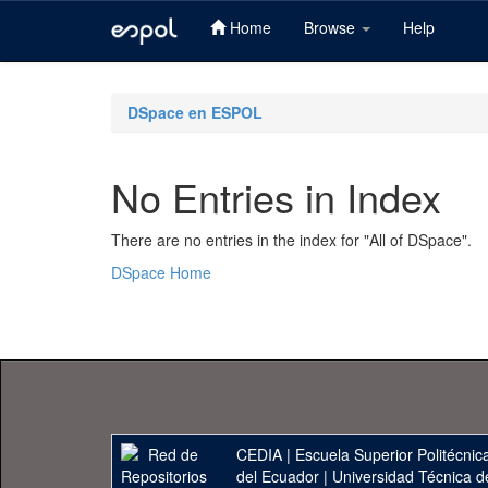
Home
Browse
Help
Skip
navigation
DSpace en ESPOL
No Entries in Index
There are no entries in the index for "All of DSpace".
DSpace Home
CEDIA
|
Escuela Superior Politécnica
del Ecuador
|
Universidad Técnica d