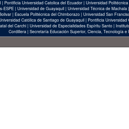
l
|
Pontificia Universidad Catolica del Ecuador
|
Universidad Politécnica
as-ESPE
|
Universidad de Guayaquil
|
Universidad Técnica de Machala
Bolivar
|
Escuela Politécnica del Chimborazo
|
Universidad San Francis
Universidad Católica de Santiago de Guayaquil
|
Pontificia Universidad
atal del Carchi
|
Universidad de Especialidades Espíritu Santo
|
Institu
Cordillera
|
Secretaría Educación Superior, Ciencia, Tecnología e