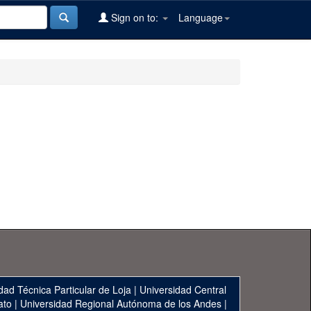
Sign on to:
Language
dad Técnica Particular de Loja
|
Universidad Central
ato
|
Universidad Regional Autónoma de los Andes
|