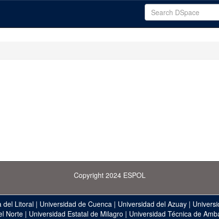
Copyright 2024 ESPOL
 del Litoral
|
Universidad de Cuenca
|
Universidad del Azuay
|
Universi
el Norte
|
Universidad Estatal de Milagro
|
Universidad Técnica de Amb