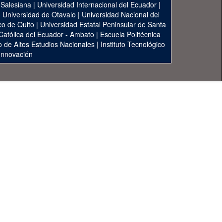
 Salesiana
|
Universidad Internacional del Ecuador
|
|
Universidad de Otavalo
|
Universidad Nacional del
co de Quito
|
Universidad Estatal Peninsular de Santa
 Católica del Ecuador - Ambato
|
Escuela Politécnica
to de Altos Estudios Nacionales
|
Instituto Tecnológico
 Innovación