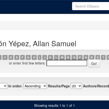
ón Yépez, Allan Samuel
C
D
E
F
G
H
I
J
K
L
M
N
O
P
Q
R
S
T
or enter first few letters:
In order:
Results/Page
Authors/Record
Showing results 1 to 1 of 1