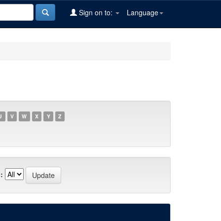
Sign on to:
Language
U
V
W
X
Y
Z
: