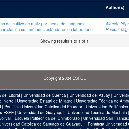
Author(s)
hojas del cultivo de maíz por medio de imágenes
Alarcón Yépe
 correlación con métodos estándares de laboratorio
Realpe, Migu
Showing results 1 to 1 of 1
Copyright 2024 ESPOL
 del Litoral
|
Universidad de Cuenca
|
Universidad del Azuay
|
Universi
el Norte
|
Universidad Estatal de Milagro
|
Universidad Técnica de Amb
l
|
Pontificia Universidad Catolica del Ecuador
|
Universidad Politécnica
as-ESPE
|
Universidad de Guayaquil
|
Universidad Técnica de Machala
Bolivar
|
Escuela Politécnica del Chimborazo
|
Universidad San Francis
Universidad Católica de Santiago de Guayaquil
|
Pontificia Universidad