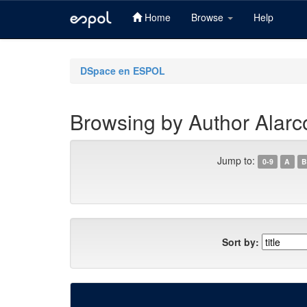
Home
Browse
Help
Skip
navigation
DSpace en ESPOL
Browsing by Author Alarc
Jump to:
0-9
A
B
Sort by: