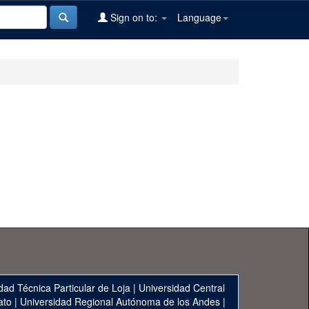
Sign on to:
Language
dad Técnica Particular de Loja
|
Universidad Central
ato
|
Universidad Regional Autónoma de los Andes
|