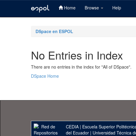
Home
Browse
Help
Skip
navigation
DSpace en ESPOL
No Entries in Index
There are no entries in the index for "All of DSpace".
DSpace Home
CEDIA
|
Escuela Superior Politécnica
del Ecuador
|
Universidad Técnica d