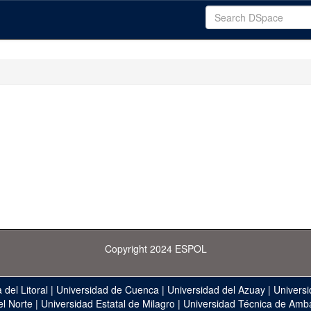
Copyright 2024 ESPOL
 del Litoral
|
Universidad de Cuenca
|
Universidad del Azuay
|
Universi
el Norte
|
Universidad Estatal de Milagro
|
Universidad Técnica de Amb