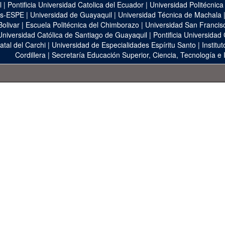
l
|
Pontificia Universidad Catolica del Ecuador
|
Universidad Politécnica
as-ESPE
|
Universidad de Guayaquil
|
Universidad Técnica de Machala
Bolivar
|
Escuela Politécnica del Chimborazo
|
Universidad San Francis
Universidad Católica de Santiago de Guayaquil
|
Pontificia Universidad
atal del Carchi
|
Universidad de Especialidades Espíritu Santo
|
Institu
Cordillera
|
Secretaría Educación Superior, Ciencia, Tecnología e