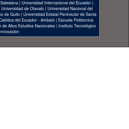
 Salesiana
|
Universidad Internacional del Ecuador
|
|
Universidad de Otavalo
|
Universidad Nacional del
co de Quito
|
Universidad Estatal Peninsular de Santa
 Católica del Ecuador - Ambato
|
Escuela Politécnica
to de Altos Estudios Nacionales
|
Instituto Tecnológico
 Innovación