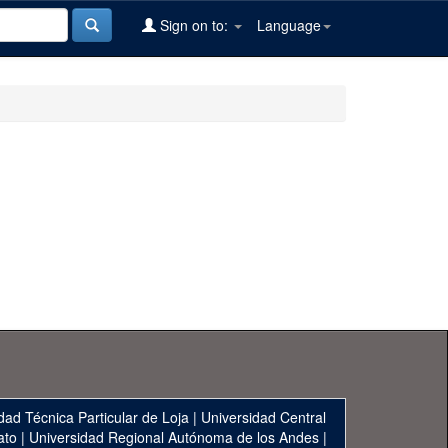
Sign on to:
Language
dad Técnica Particular de Loja
|
Universidad Central
ato
|
Universidad Regional Autónoma de los Andes
|