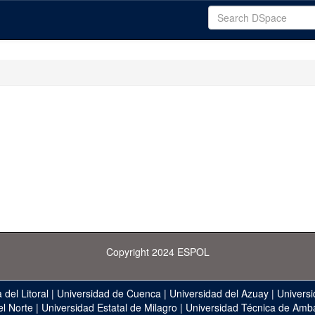
Copyright 2024 ESPOL
 del Litoral
|
Universidad de Cuenca
|
Universidad del Azuay
|
Universi
el Norte
|
Universidad Estatal de Milagro
|
Universidad Técnica de Amb