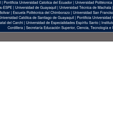
l
|
Pontificia Universidad Catolica del Ecuador
|
Universidad Politécnica
as-ESPE
|
Universidad de Guayaquil
|
Universidad Técnica de Machala
Bolivar
|
Escuela Politécnica del Chimborazo
|
Universidad San Francis
Universidad Católica de Santiago de Guayaquil
|
Pontificia Universidad
atal del Carchi
|
Universidad de Especialidades Espíritu Santo
|
Institu
Cordillera
|
Secretaría Educación Superior, Ciencia, Tecnología e