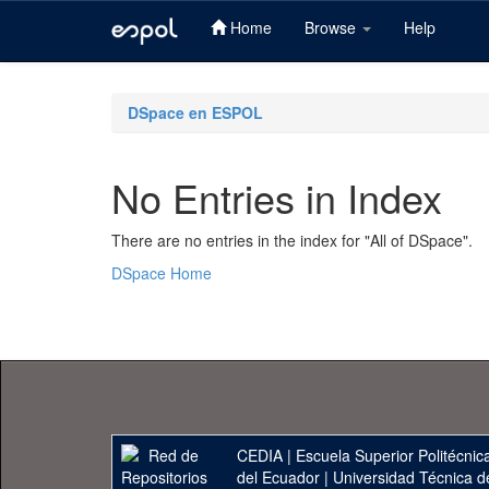
Home
Browse
Help
Skip
navigation
DSpace en ESPOL
No Entries in Index
There are no entries in the index for "All of DSpace".
DSpace Home
CEDIA
|
Escuela Superior Politécnica
del Ecuador
|
Universidad Técnica d