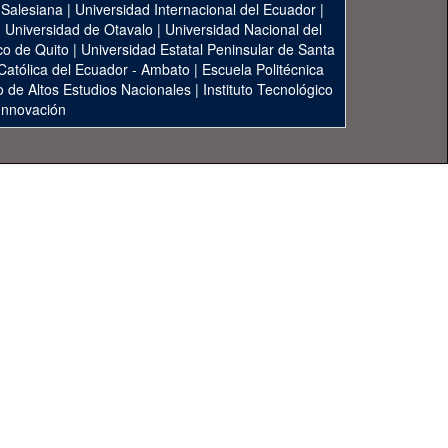
 Salesiana
|
Universidad Internacional del Ecuador
|
|
Universidad de Otavalo
|
Universidad Nacional del
co de Quito
|
Universidad Estatal Peninsular de Santa
 Católica del Ecuador - Ambato
|
Escuela Politécnica
to de Altos Estudios Nacionales
|
Instituto Tecnológico
 Innovación