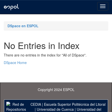
Skip
navigation
DSpace en ESPOL
No Entries in Index
There are no entries in the index for "All of DSpace".
DSpace Home
Copyright 2024 ESPOL
CEDIA
|
Escuela Superior Politécnica del Litoral
|
Universidad de Cuenca
|
Universidad del