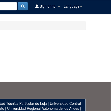
Sign on to:
Language
dad Técnica Particular de Loja
|
Universidad Central
ato
|
Universidad Regional Autónoma de los Andes
|