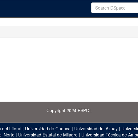
Copyright 2024 ESPOL
 del Litoral
|
Universidad de Cuenca
|
Universidad del Azuay
|
Universi
el Norte
|
Universidad Estatal de Milagro
|
Universidad Técnica de Amb