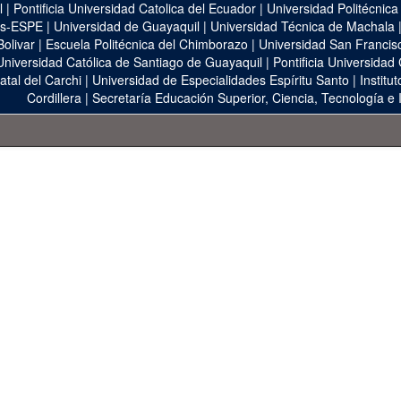
l
|
Pontificia Universidad Catolica del Ecuador
|
Universidad Politécnica
as-ESPE
|
Universidad de Guayaquil
|
Universidad Técnica de Machala
Bolivar
|
Escuela Politécnica del Chimborazo
|
Universidad San Francis
Universidad Católica de Santiago de Guayaquil
|
Pontificia Universidad
atal del Carchi
|
Universidad de Especialidades Espíritu Santo
|
Institu
Cordillera
|
Secretaría Educación Superior, Ciencia, Tecnología e