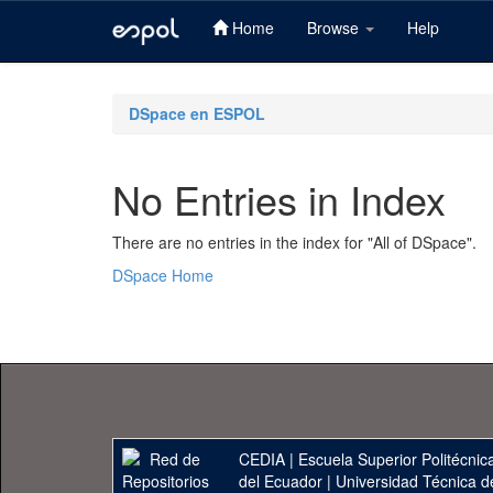
Home
Browse
Help
Skip
navigation
DSpace en ESPOL
No Entries in Index
There are no entries in the index for "All of DSpace".
DSpace Home
CEDIA
|
Escuela Superior Politécnica
del Ecuador
|
Universidad Técnica d