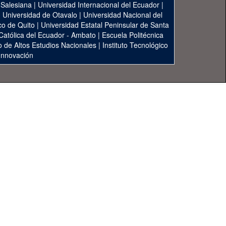
 Salesiana
|
Universidad Internacional del Ecuador
|
|
Universidad de Otavalo
|
Universidad Nacional del
co de Quito
|
Universidad Estatal Peninsular de Santa
 Católica del Ecuador - Ambato
|
Escuela Politécnica
to de Altos Estudios Nacionales
|
Instituto Tecnológico
 Innovación