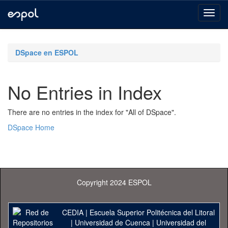
Skip
navigation
DSpace en ESPOL
No Entries in Index
There are no entries in the index for "All of DSpace".
DSpace Home
Copyright 2024 ESPOL
CEDIA
|
Escuela Superior Politécnica del Litoral
|
Universidad de Cuenca
|
Universidad del