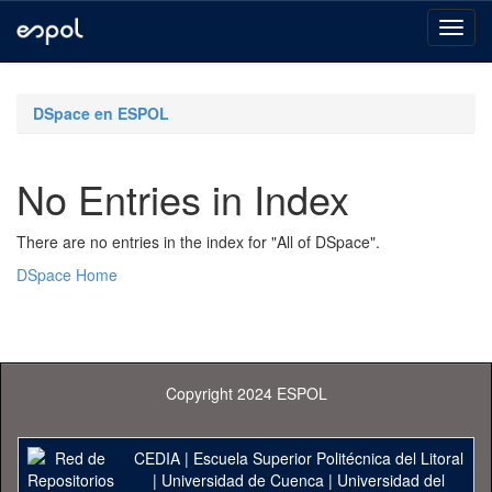
Skip
navigation
DSpace en ESPOL
No Entries in Index
There are no entries in the index for "All of DSpace".
DSpace Home
Copyright 2024 ESPOL
CEDIA
|
Escuela Superior Politécnica del Litoral
|
Universidad de Cuenca
|
Universidad del