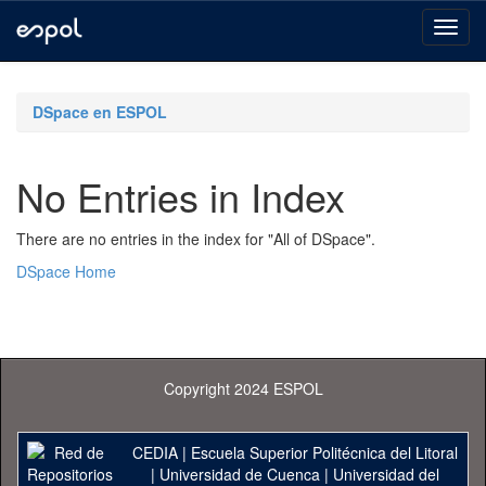
Skip
navigation
DSpace en ESPOL
No Entries in Index
There are no entries in the index for "All of DSpace".
DSpace Home
Copyright 2024 ESPOL
CEDIA
|
Escuela Superior Politécnica del Litoral
|
Universidad de Cuenca
|
Universidad del