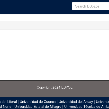
Copyright 2024 ESPOL
 del Litoral
|
Universidad de Cuenca
|
Universidad del Azuay
|
Universi
el Norte
|
Universidad Estatal de Milagro
|
Universidad Técnica de Amb