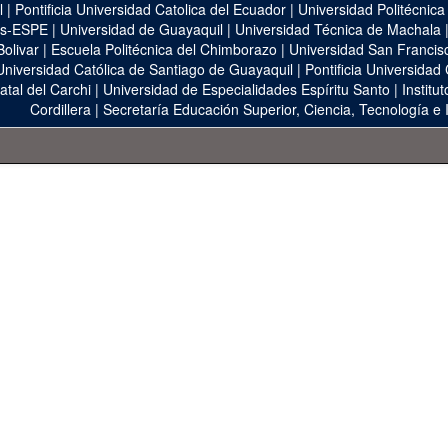
l
|
Pontificia Universidad Catolica del Ecuador
|
Universidad Politécnica
as-ESPE
|
Universidad de Guayaquil
|
Universidad Técnica de Machala
Bolivar
|
Escuela Politécnica del Chimborazo
|
Universidad San Francis
Universidad Católica de Santiago de Guayaquil
|
Pontificia Universidad
atal del Carchi
|
Universidad de Especialidades Espíritu Santo
|
Institu
Cordillera
|
Secretaría Educación Superior, Ciencia, Tecnología e