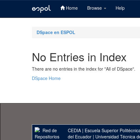
Home
Browse
Help
Skip
navigation
DSpace en ESPOL
No Entries in Index
There are no entries in the index for "All of DSpace".
DSpace Home
CEDIA
|
Escuela Superior Politécnica
del Ecuador
|
Universidad Técnica d