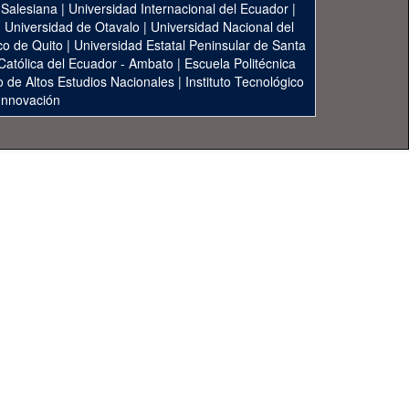
 Salesiana
|
Universidad Internacional del Ecuador
|
|
Universidad de Otavalo
|
Universidad Nacional del
co de Quito
|
Universidad Estatal Peninsular de Santa
 Católica del Ecuador - Ambato
|
Escuela Politécnica
to de Altos Estudios Nacionales
|
Instituto Tecnológico
 Innovación