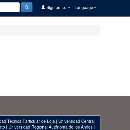
Sign on to:
Language
dad Técnica Particular de Loja
|
Universidad Central
ato
|
Universidad Regional Autónoma de los Andes
|