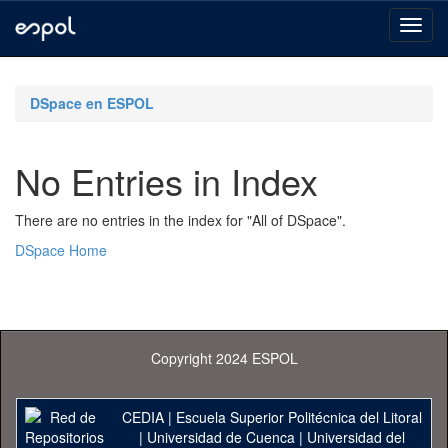
Skip
navigation
DSpace en ESPOL
No Entries in Index
There are no entries in the index for "All of DSpace".
DSpace Home
Copyright 2024 ESPOL
CEDIA
|
Escuela Superior Politécnica del Litoral
|
Universidad de Cuenca
|
Universidad del