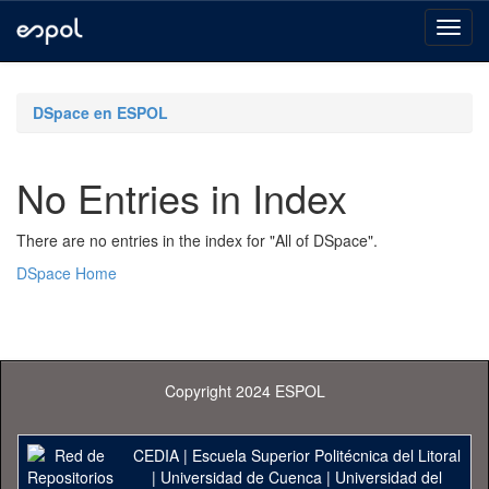
Skip
navigation
DSpace en ESPOL
No Entries in Index
There are no entries in the index for "All of DSpace".
DSpace Home
Copyright 2024 ESPOL
CEDIA
|
Escuela Superior Politécnica del Litoral
|
Universidad de Cuenca
|
Universidad del