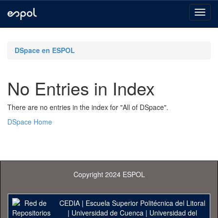
Skip
navigation
DSpace en ESPOL
No Entries in Index
There are no entries in the index for "All of DSpace".
DSpace Home
Copyright 2024 ESPOL
CEDIA
|
Escuela Superior Politécnica del Litoral
|
Universidad de Cuenca
|
Universidad del