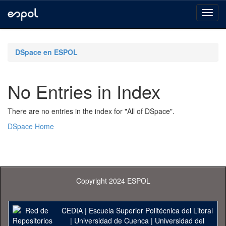
Skip
navigation
DSpace en ESPOL
No Entries in Index
There are no entries in the index for "All of DSpace".
DSpace Home
Copyright 2024 ESPOL
CEDIA
|
Escuela Superior Politécnica del Litoral
|
Universidad de Cuenca
|
Universidad del