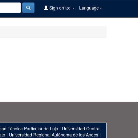
Sign on to:
Language
dad Técnica Particular de Loja
|
Universidad Central
ato
|
Universidad Regional Autónoma de los Andes
|