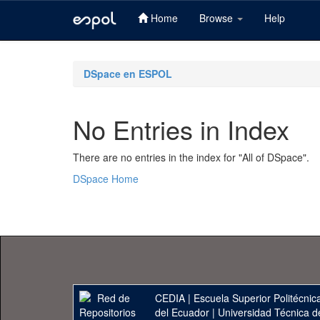
Home
Browse
Help
Skip
navigation
DSpace en ESPOL
No Entries in Index
There are no entries in the index for "All of DSpace".
DSpace Home
CEDIA
|
Escuela Superior Politécnica
del Ecuador
|
Universidad Técnica d