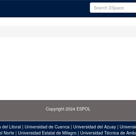
Copyright 2024 ESPOL
 del Litoral
|
Universidad de Cuenca
|
Universidad del Azuay
|
Universi
el Norte
|
Universidad Estatal de Milagro
|
Universidad Técnica de Amb