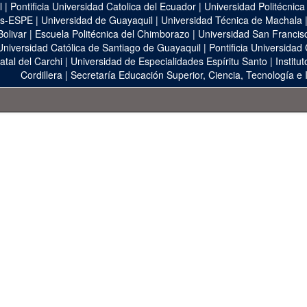
l
|
Pontificia Universidad Catolica del Ecuador
|
Universidad Politécnica
as-ESPE
|
Universidad de Guayaquil
|
Universidad Técnica de Machala
Bolivar
|
Escuela Politécnica del Chimborazo
|
Universidad San Francis
Universidad Católica de Santiago de Guayaquil
|
Pontificia Universidad
atal del Carchi
|
Universidad de Especialidades Espíritu Santo
|
Institu
Cordillera
|
Secretaría Educación Superior, Ciencia, Tecnología e