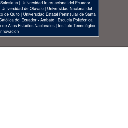
 Salesiana
|
Universidad Internacional del Ecuador
|
|
Universidad de Otavalo
|
Universidad Nacional del
co de Quito
|
Universidad Estatal Peninsular de Santa
 Católica del Ecuador - Ambato
|
Escuela Politécnica
to de Altos Estudios Nacionales
|
Instituto Tecnológico
 Innovación