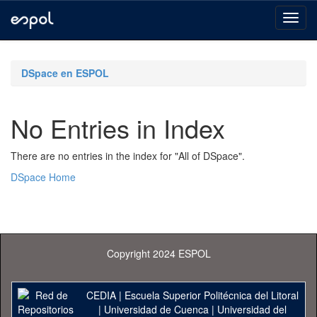
Skip
navigation
DSpace en ESPOL
No Entries in Index
There are no entries in the index for "All of DSpace".
DSpace Home
Copyright 2024 ESPOL
CEDIA
|
Escuela Superior Politécnica del Litoral
|
Universidad de Cuenca
|
Universidad del