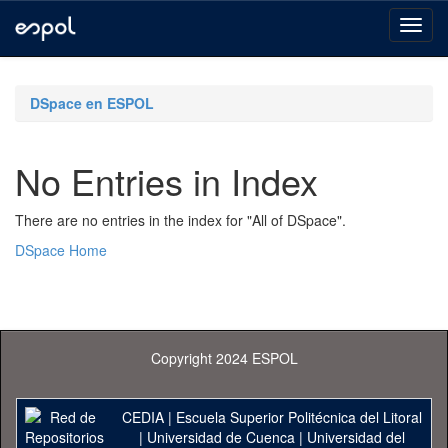
Skip
navigation
DSpace en ESPOL
No Entries in Index
There are no entries in the index for "All of DSpace".
DSpace Home
Copyright 2024 ESPOL
CEDIA
|
Escuela Superior Politécnica del Litoral
|
Universidad de Cuenca
|
Universidad del