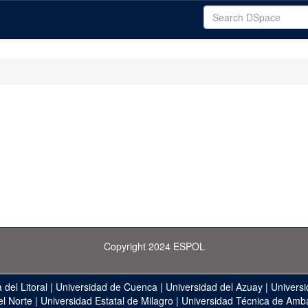
Copyright 2024 ESPOL
 del Litoral
|
Universidad de Cuenca
|
Universidad del Azuay
|
Universi
el Norte
|
Universidad Estatal de Milagro
|
Universidad Técnica de Amb