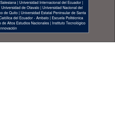
 Salesiana
|
Universidad Internacional del Ecuador
|
|
Universidad de Otavalo
|
Universidad Nacional del
co de Quito
|
Universidad Estatal Peninsular de Santa
 Católica del Ecuador - Ambato
|
Escuela Politécnica
to de Altos Estudios Nacionales
|
Instituto Tecnológico
 Innovación