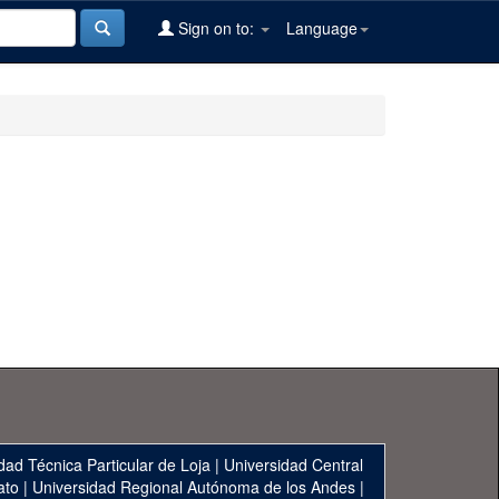
Sign on to:
Language
dad Técnica Particular de Loja
|
Universidad Central
ato
|
Universidad Regional Autónoma de los Andes
|