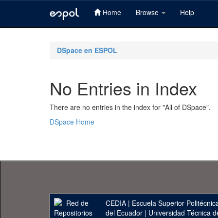
Home
Browse
Help
Skip
navigation
DSpace en ESPOL
No Entries in Index
There are no entries in the index for "All of DSpace".
DSpace Home
CEDIA
|
Escuela Superior Politécnica
del Ecuador
|
Universidad Técnica d