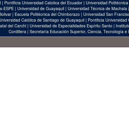
l
|
Pontificia Universidad Catolica del Ecuador
|
Universidad Politécnica
as-ESPE
|
Universidad de Guayaquil
|
Universidad Técnica de Machala
Bolivar
|
Escuela Politécnica del Chimborazo
|
Universidad San Francis
Universidad Católica de Santiago de Guayaquil
|
Pontificia Universidad
atal del Carchi
|
Universidad de Especialidades Espíritu Santo
|
Institu
Cordillera
|
Secretaría Educación Superior, Ciencia, Tecnología e