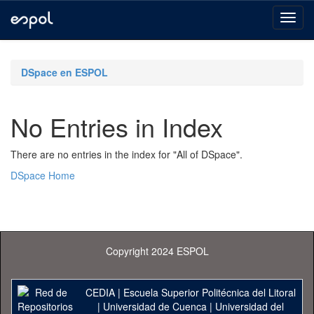
Skip
navigation
DSpace en ESPOL
No Entries in Index
There are no entries in the index for "All of DSpace".
DSpace Home
Copyright 2024 ESPOL
CEDIA
|
Escuela Superior Politécnica del Litoral
|
Universidad de Cuenca
|
Universidad del