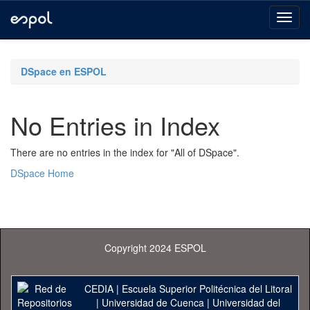
Skip
navigation
DSpace en ESPOL
No Entries in Index
There are no entries in the index for "All of DSpace".
DSpace Home
Copyright 2024 ESPOL
CEDIA
|
Escuela Superior Politécnica del Litoral
|
Universidad de Cuenca
|
Universidad del