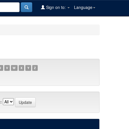
Sign on to:
Language
U
V
W
X
Y
Z
: