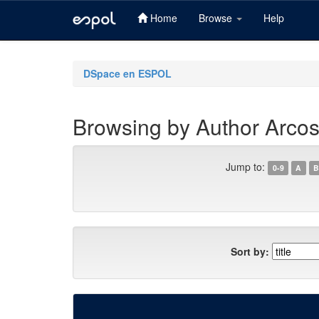
Home
Browse
Help
Skip
navigation
DSpace en ESPOL
Browsing by Author Arcos
Jump to:
0-9
A
B
Sort by: