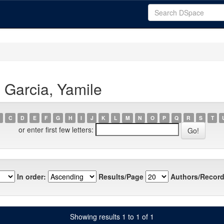
 Garcia, Yamile
C
D
E
F
G
H
I
J
K
L
M
N
O
P
Q
R
S
T
or enter first few letters:
In order:
Results/Page
Authors/Record
Showing results 1 to 1 of 1