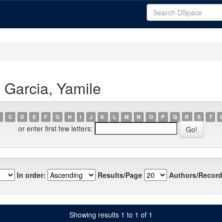
 Garcia, Yamile
C
D
E
F
G
H
I
J
K
L
M
N
O
P
Q
R
S
T
or enter first few letters:
In order:
Results/Page
Authors/Record
Showing results 1 to 1 of 1