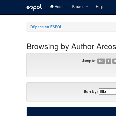
Home
Browse
Help
Skip
navigation
DSpace en ESPOL
Browsing by Author Arcos
Jump to:
0-9
A
B
Sort by: