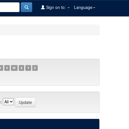
Sign on to:
Language
U
V
W
X
Y
Z
: