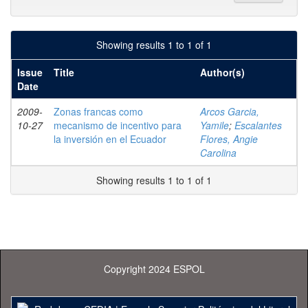
Showing results 1 to 1 of 1
Issue
Title
Author(s)
Date
2009-
Zonas francas como
Arcos Garcia,
10-27
mecanismo de incentivo para
Yamile
;
Escalantes
la inversión en el Ecuador
Flores, Angie
Carolina
Showing results 1 to 1 of 1
Copyright 2024 ESPOL